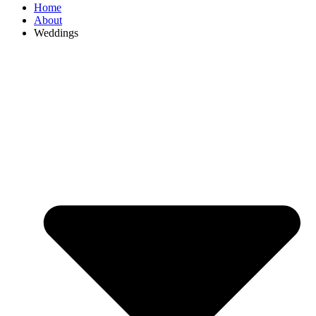
Home
About
Weddings