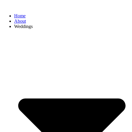
Home
About
Weddings