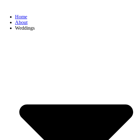
Home
About
Weddings