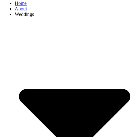
Home
About
Weddings